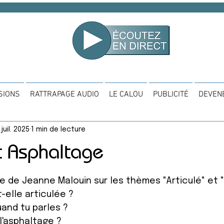
SIONS
RATTRAPAGE AUDIO
LE CALOU
PUBLICITÉ
DEVEN
 juil. 2025
1 min de lecture
et Asphaltage
sur 5.
ue de Jeanne Malouin sur les thèmes "Articulé" et 
elle articulée ? 
uand tu parles ? 
l'asphaltage ? 