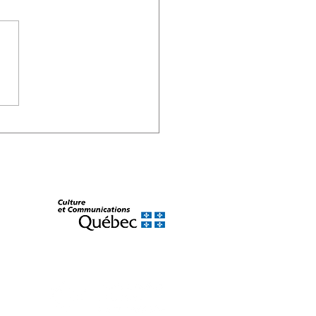
aissez-vous les mots
aine" et "Robineux" ?