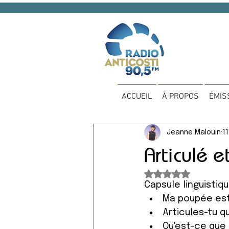
ACCUEIL
À PROPOS
ÉMIS
Jeanne Malouin
11
Articulé 
Noté NaN étoiles 
Capsule linguistiq
Ma poupée est-
Articules-tu q
Qu'est-ce que 