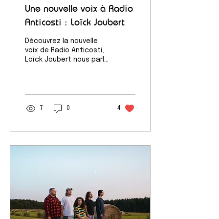
Une nouvelle voix à Radio
Anticosti : Loïck Joubert
Découvrez la nouvelle
voix de Radio Anticosti,
Loïck Joubert nous parle
de ses expériences et
de ce qui l'a amené à
Radio Anticosti. Il
présente ses nouvelles
chroniques.
7
0
4