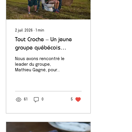
2 juil. 2026
∙
1
min
Tout Croche – Un jeune
groupe québécois
émergent.
Nous avons rencontré le
leader du groupe,
Mathieu Gagné, pour
discuter de leur
parcours, de leur
musique et de leurs
projets. Leurs chansons
sont maintenant
61
0
5
diffusées sur les ondes
de Radio Anticosti.