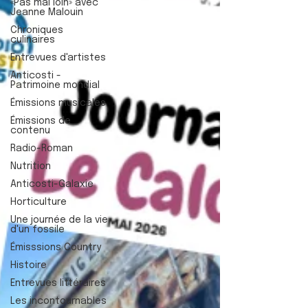
«Pas mal loin» avec
Jeanne Malouin
Chroniques
culinaires
Entrevues d'artistes
Anticosti -
Patrimoine mondial
Émissions musicales
Émissions de
contenu
Radio-Roman
Nutrition
Anticosti-Galaxie
Horticulture
Une journée de la vie
d'un fossile
Émisssions Country
Histoire
Entrevues littéraires
Les incontournables