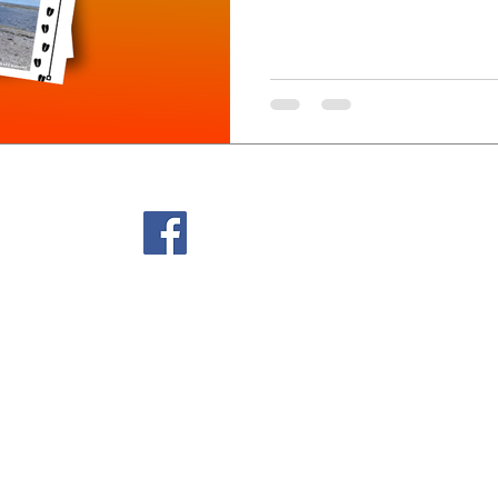
À Propos
Mission
 G0G 2Y0
Rapport d'activités
Équipe
CA
Partenaires
d'Anticosti
ntions légales
Politique de confidentialité
P